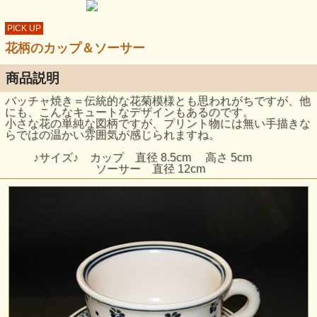
PICK UP
花柄のカップ＆ソーサー
商品説明
バッチャ焼き＝伝統的な花菊模様とも思われがちですが、他
にも、こんなキュートなデザインもあるのです。
小さな花の単純な図柄ですが、プリント物には無い手描きな
らではの温かい雰囲気が感じられますね。
♪サイズ♪ カップ 直径 8.5cm 高さ 5cm
ソーサー 直径 12cm