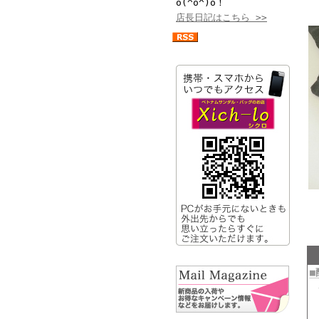
o(^o^)o！
店長日記はこちら >>
■