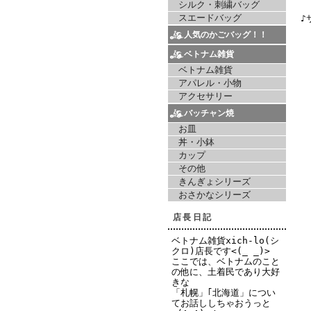
シルク・刺繍バッグ
スエードバッグ
♪
人気のかごバッグ！！
ベトナム雑貨
ベトナム雑貨
アパレル・小物
アクセサリー
バッチャン焼
お皿
丼・小鉢
カップ
その他
きんぎょシリーズ
おさかなシリーズ
店長日記
ベトナム雑貨xich-lo(シ
クロ)店長です<(_ _)>
ここでは、ベトナムのこと
の他に、土着民であり大好
きな
「札幌」｢北海道」につい
てお話ししちゃおうっと