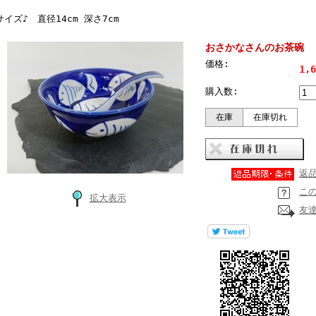
サイズ♪ 直径14cm 深さ7cm
おさかなさんのお茶碗 
価格:
1,
購入数:
在庫
在庫切れ
返
こ
拡大表示
友