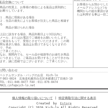
返品交換について
お客様からお預かりし
商品の性質上、お客様の都合による返品は原則的に
メールアドレスなど)を
お断りしています。
機関からの提出要請が
たは利用する事は一切
１．商品に瑕疵がある場合
２．当店の過失によりお客様が注文した商品と相違す
る
商品が届けられた場合
上記に該当する場合、商品到着日より3日以内に
メール、またはお電話でご連絡をお願いいたします。
ご返信をもって、受領とさせていただきます。この期
間を過ぎた場合、返品はお受けできなくなりますの
で、予め
ご了承ください。
なお、期間内でも、セール品や福袋等のお値引き商品
につきましては、ご返品はお受けすることができかね
ます。誠に恐縮ではございますが、ご了承ください。
お問い合わせ
ベトナムサンダル・バッグのお店 Xich-lo
〒003-0024 北海道札幌市白石区本郷通12丁目南3-10
TEL：011-846-8477 FAX：011-876-8474
MAIL:info@xich-lo.net
個人情報の取り扱いについて
|
特定商取引法に関する表示
Created by
Estore
Copyright (C)
2026 Xich-lo All Rights Reserved.