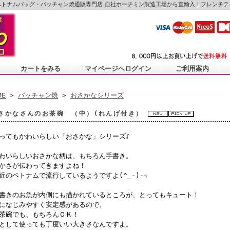
ベトナムバッグ・バッチャン焼通販専門店
自社ホーチミン製造工場から直輸入！フレンチテ
カートをみる
｜
マイページへログイン
｜
ご利用案内
｜
ME
>
バッチャン焼
>
おさかなシリーズ
さかなさんのお茶碗 （中）(れんげ付き）
ってもかわいらしい「おさかな」シリーズ♪
わいらしいおさかな柄は、もちろん手書き。
かさが伝わってきますよね！
近のベトナムで流行しているようですよ(^_-)-☆
書きのお魚が内側にも描かれているところが、とってもキュート！
になじみやすく安定感があるので、
茶碗でも、もちろんＯＫ！
として使っても丁度いい大きさなんですよ。