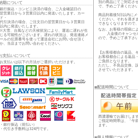
別の商品にてご対応さ
納期について
で、予めご了承くださ
銀行振込・コンビニ決済の場合、ご入金確認日の
翌営業日から３営業日以内に発送いたします。カー
商品到着後5日以内に
ド・
ください。それを過ぎ
代引決済の場合、ご注文日の翌営業日から３営業日
できなくなりますので
以内に発送いたします。
なお、お客様の瑕疵
※大雪、台風などの天候状況により、運送に遅れが生
入金後のキャンセル
じる可能性がございます。遅れの状況は、発送連絡メ
ので、予めご了承下さ
ールの伝票番号を使って運送会社にお問い合せ頂く
か、当店までお問い合わせください。
【お客様都合の返品、
お支払いについて
お客様都合による返品
ご負担となります。
お支払いは以下の方法がご選択いただけます。
ただし、不良品交換、
させていただきます。
■配送時間について
西濃運輸でお届けしま
ご指定時間帯は、「午
・銀行振込（前払い）
ます。
・代引き手数料は324円です。
■個人情報について