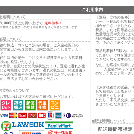
ご利用案内
配送料について
【返品・交換の条件】
万一、不良品やお客様
8,000円以上お買い上げで
送料無料！
場合がございましたら
※離島にお住まいの方は別途費用を頂く場合がございます。
新品、または同等品と
数量限定品や完売によ
別の商品にてご対応さ
納期について
で、予めご了承くださ
銀行振込・コンビニ決済の場合、ご入金確認日の
翌営業日から３営業日以内に発送いたします。カー
商品到着後5日以内に
ド・
ください。それを過ぎ
代引決済の場合、ご注文日の翌営業日から３営業日
できなくなりますので
以内に発送いたします。
なお、お客様の瑕疵
※大雪、台風などの天候状況により、運送に遅れが生
入金後のキャンセル
じる可能性がございます。遅れの状況は、発送連絡メ
ので、予めご了承下さ
ールの伝票番号を使って運送会社にお問い合せ頂く
か、当店までお問い合わせください。
【お客様都合の返品、
お支払いについて
お客様都合による返品
ご負担となります。
お支払いは以下の方法がご選択いただけます。
ただし、不良品交換、
させていただきます。
■配送時間について