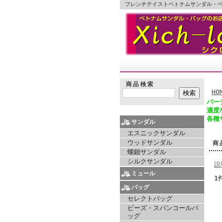
フレンチテイストベトナムサンダル・
商品検索
HO
パー
適度
各種
サンダル
エスニックサンダル
ウッドサンダル
商
螺鈿サンダル
シルクサンダル
説
ミュール
1
バッグ
セレクトバッグ
ビーズ・スパンコールバ
ッグ