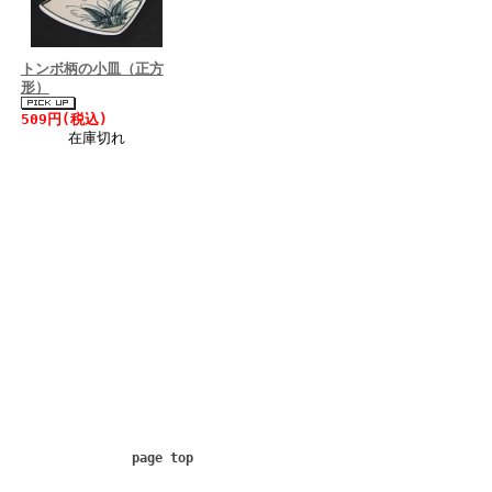
トンボ柄の小皿（正方
形）
509円(税込)
在庫切れ
page top