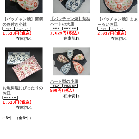
【バッチャン焼】菊柄
【バッチャン焼】菊柄
【バッチャン焼】まぁ
ハートの大皿
の蓋付き小鉢
～るいお皿
1,629円(税込)
1,528円(税込)
2,037円(税込)
在庫切れ
在庫切れ
在庫切れ
ハート型の小皿
お魚料理にぴったりの
509円(税込)
お皿
在庫切れ
1,528円(税込)
在庫切れ
件～6件 （全6件）