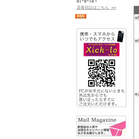
o(^o^)o！
店長日記はこちら >>
■
■
■