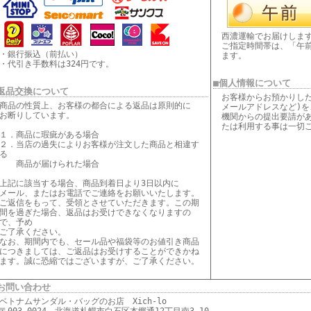
西濃運輸でお届けしま
ご指定時間帯は、「午
・銀行振込（前払い）
ます。
・代引き手数料は324円です。
■個人情報について
返品交換について
お客様からお預かりし
商品の性質上、お客様の都合による返品は原則的に
メールアドレスなど)を
お断りしています。
機関からの提出要請が
たは利用する事は一切
１．商品に瑕疵がある場合
２．当店の過失によりお客様が注文した商品と相違す
る
商品が届けられた場合
上記に該当する場合、商品到着日より3日以内に
メール、またはお電話でご連絡をお願いいたします。
ご返信をもって、受領とさせていただきます。この期
間を過ぎた場合、返品はお受けできなくなりますの
で、予め
ご了承ください。
なお、期間内でも、セール品や福袋等のお値引き商品
につきましては、ご返品はお受けすることができかね
ます。誠に恐縮ではございますが、ご了承ください。
お問い合わせ
ベトナムサンダル・バッグのお店 Xich-lo