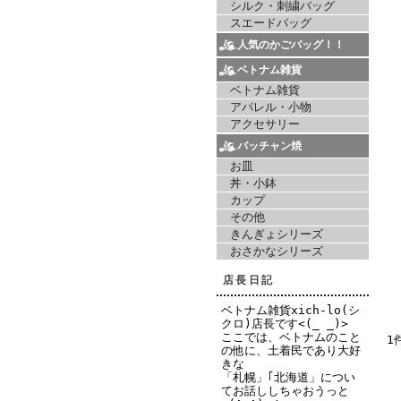
シルク・刺繍バッグ
スエードバッグ
人気のかごバッグ！！
ベトナム雑貨
ベトナム雑貨
アパレル・小物
アクセサリー
バッチャン焼
お皿
丼・小鉢
カップ
その他
きんぎょシリーズ
おさかなシリーズ
店長日記
ベトナム雑貨xich-lo(シ
クロ)店長です<(_ _)>
ここでは、ベトナムのこと
1
の他に、土着民であり大好
きな
「札幌」｢北海道」につい
てお話ししちゃおうっと