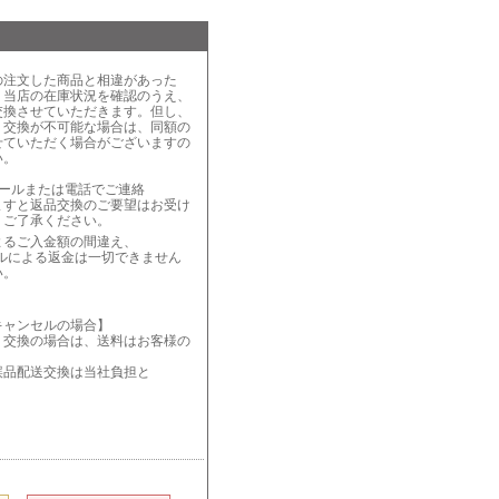
の注文した商品と相違があった
、当店の在庫状況を確認のうえ、
交換させていただきます。但し、
り交換が不可能な場合は、同額の
せていただく場合がございますの
い。
メールまたは電話でご連絡
ますと返品交換のご要望はお受け
、ご了承ください。
によるご入金額の間違え、
による返金は一切できません
い。
キャンセルの場合】
・交換の場合は、送料はお客様の
誤品配送交換は当社負担と