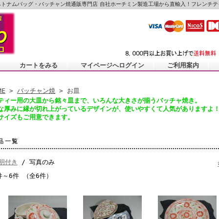
ベトナムバッグ・バッチャン焼通販専門店
自社ホーチミン製造工場から直輸入！フレンチテ
カートをみる
｜
マイページへログイン
｜
ご利用案内
｜
ME
>
バッチャン焼
> お皿
ティー用の大皿から銘々皿まで、いろんな大きさが揃うバッチャ焼き。
な厚みに縁が切れ上がっているデザインが、使いやすくて人気がありますよ
サイズもご用意できます。
品一覧
明付き
/ 写真のみ
件～6件 （全6件）